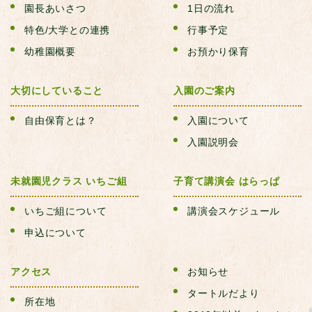
園長あいさつ
1日の流れ
特色/大学との連携
行事予定
幼稚園概要
お預かり保育
大切にしていること
入園のご案内
自由保育とは？
入園について
入園説明会
未就園児クラス いちご組
子育て講演会 はらっぱ
いちご組について
講演会スケジュール
申込について
アクセス
お知らせ
タートルだより
所在地