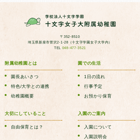
2025年11月
I.季節ごとの行事(冬）
2025年10月
J.おたんじょうかい
〒352-8510
2025年9月
埼玉県新座市菅沢2-1-28（十文字学園女子大学内）
TEL
048-477-3521
K.防災訓練
2025年8月
附属幼稚園とは
園での生活
L.親子で遊ぶ日
園長あいさつ
1日の流れ
2025年7月
特色/大学との連携
行事予定
M.運動会
幼稚園概要
お預かり保育
N.おわかれ会
大切にしていること
入園のご案内
自由保育とは？
入園について
O.卒業式
入園説明会