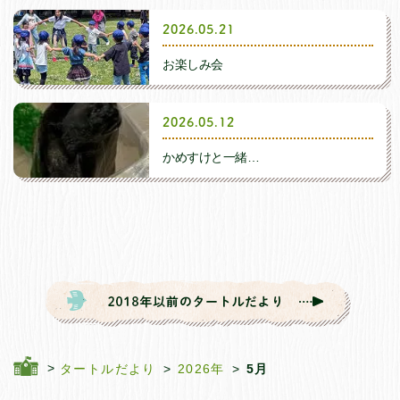
A.子どもの主体的な遊び活動
2026年8月
2026.05.21
B.動植物とのふれあい
お楽しみ会
2026年5月
C.畑の活動・食育活動
2026.05.12
2026年4月
かめすけと一緒…
D.入園式
2026年3月
E.始業式・終業式
2026年2月
F.季節ごとの行事(春）
2026年1月
G.季節ごとの行事(夏）
2025年12月
タートルだより
2026年
5月
H.季節ごとの行事(秋）