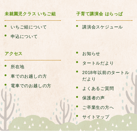
P.お預かり保育きりん組
未就園児クラス いちご組
子育て講演会 はらっぱ
いちご組について
講演会スケジュール
R.満３歳保育みかん組
申込について
S.父母会活動
アクセス
お知らせ
タートルだより
所在地
T.同窓会(つくしん坊会）
2018年以前のタートル
車でのお越しの方
だより
電車でのお越しの方
U.はらっぱ
よくあるご質問
保護者の声
V.お知らせ
ご卒業生の方へ
サイトマップ