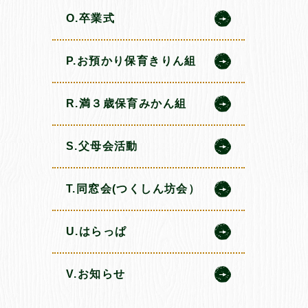
O.卒業式
P.お預かり保育きりん組
R.満３歳保育みかん組
S.父母会活動
T.同窓会(つくしん坊会）
U.はらっぱ
V.お知らせ