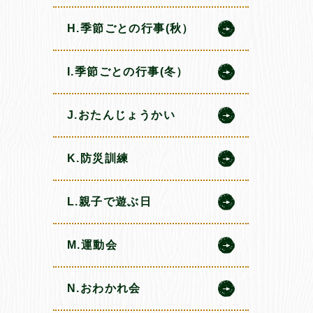
H.季節ごとの行事(秋）
I.季節ごとの行事(冬）
J.おたんじょうかい
K.防災訓練
L.親子で遊ぶ日
M.運動会
N.おわかれ会