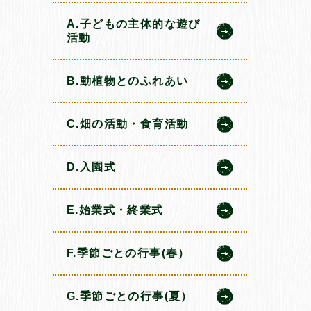
A.子どもの主体的な遊び
活動
B.動植物とのふれあい
C.畑の活動・食育活動
D.入園式
E.始業式・終業式
F.季節ごとの行事(春）
G.季節ごとの行事(夏）