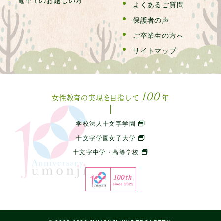
電車でのお越しの方
よくあるご質問
保護者の声
ご卒業生の方へ
サイトマップ
100
女性教育の実現を目指して
年
学校法人十文字学園
十文字学園女子大学
十文字中学・高等学校