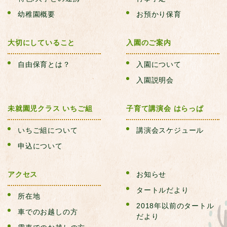
幼稚園概要
お預かり保育
大切にしていること
入園のご案内
自由保育とは？
入園について
入園説明会
未就園児クラス いちご組
子育て講演会 はらっぱ
いちご組について
講演会スケジュール
申込について
アクセス
お知らせ
タートルだより
所在地
2018年以前のタートル
車でのお越しの方
だより