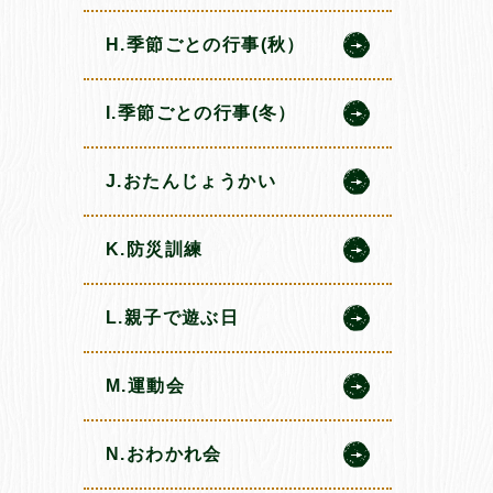
H.季節ごとの行事(秋）
I.季節ごとの行事(冬）
J.おたんじょうかい
K.防災訓練
L.親子で遊ぶ日
M.運動会
N.おわかれ会