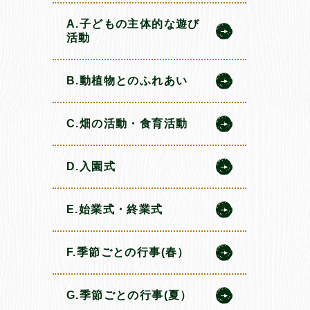
A.子どもの主体的な遊び
活動
B.動植物とのふれあい
C.畑の活動・食育活動
D.入園式
E.始業式・終業式
F.季節ごとの行事(春）
G.季節ごとの行事(夏）