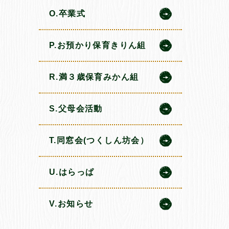
O.卒業式
P.お預かり保育きりん組
R.満３歳保育みかん組
S.父母会活動
T.同窓会(つくしん坊会）
U.はらっぱ
V.お知らせ