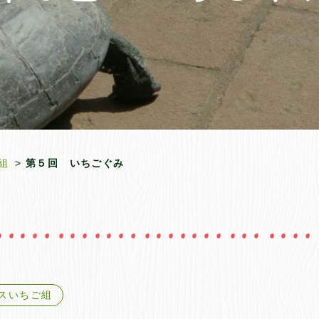
組
第５回 いちごぐみ
ラスいちご組