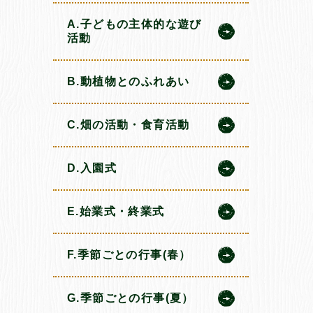
A.子どもの主体的な遊び
活動
B.動植物とのふれあい
C.畑の活動・食育活動
D.入園式
E.始業式・終業式
F.季節ごとの行事(春）
G.季節ごとの行事(夏）