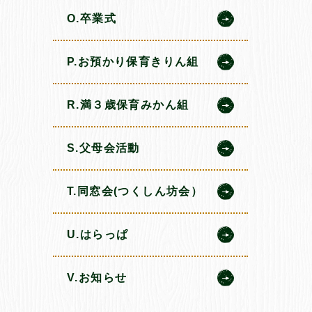
O.卒業式
P.お預かり保育きりん組
R.満３歳保育みかん組
S.父母会活動
T.同窓会(つくしん坊会）
U.はらっぱ
V.お知らせ