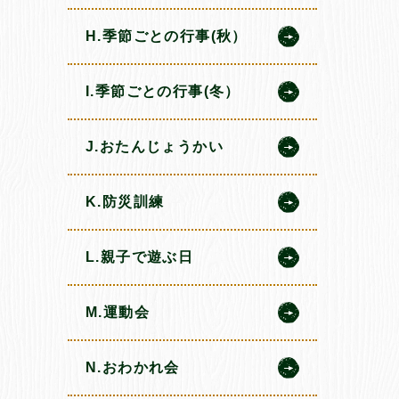
H.季節ごとの行事(秋）
I.季節ごとの行事(冬）
J.おたんじょうかい
K.防災訓練
L.親子で遊ぶ日
M.運動会
N.おわかれ会