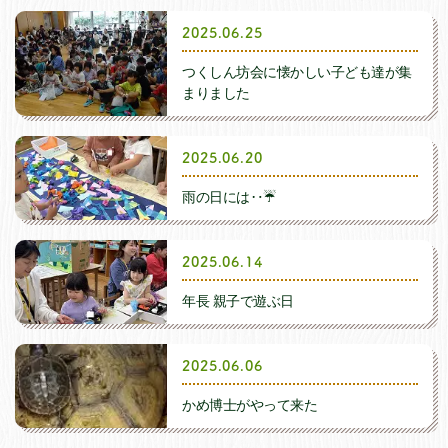
A.子どもの主体的な遊び活動
2026年8月
2025.06.25
B.動植物とのふれあい
つくしん坊会に懐かしい子ども達が集
2026年5月
まりました
C.畑の活動・食育活動
2026年4月
2025.06.20
D.入園式
雨の日には‥☔️
2026年3月
E.始業式・終業式
2025.06.14
2026年2月
年長 親子で遊ぶ日
F.季節ごとの行事(春）
2026年1月
2025.06.06
G.季節ごとの行事(夏）
2025年12月
かめ博士がやって来た
H.季節ごとの行事(秋）