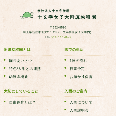
P.お預かり保育きりん組
R.満３歳保育みかん組
〒352-8510
埼玉県新座市菅沢2-1-28（十文字学園女子大学内）
TEL
048-477-3521
S.父母会活動
附属幼稚園とは
園での生活
T.同窓会(つくしん坊会）
園長あいさつ
1日の流れ
特色/大学との連携
行事予定
U.はらっぱ
幼稚園概要
お預かり保育
V.お知らせ
大切にしていること
入園のご案内
自由保育とは？
入園について
入園説明会