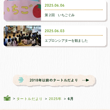
2025年11月
2025.06.06
I.季節ごとの行事(冬）
第２回 いちごぐみ
2025年10月
J.おたんじょうかい
2025.06.03
2025年9月
エプロンシアターを観ました
K.防災訓練
2025年8月
L.親子で遊ぶ日
2025年7月
M.運動会
N.おわかれ会
タートルだより
2025年
6月
O.卒業式